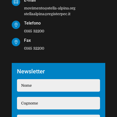
E-mail

movimento@stella-alpina.org
stellaalpina@registerpec.it
Telefono

0165 32200
Fax

0165 32200
Newsletter