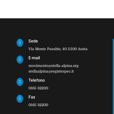
Sede

Via Monte Pasubio, 40 11100 Aosta
E-mail

movimento@stella-alpina.org
stellaalpina@registerpec.it
Telefono

0165 32200
Fax

0165 32200