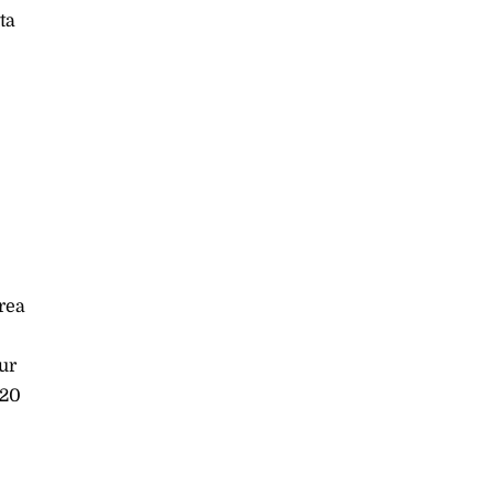
ta
Area
our
 20