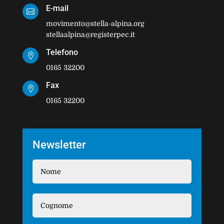
E-mail

movimento@stella-alpina.org
stellaalpina@registerpec.it
Telefono

0165 32200
Fax

0165 32200
Newsletter