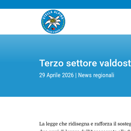
Terzo settore valdosta
29 Aprile 2026
News regionali
La legge che ridisegna e rafforza il sosteg