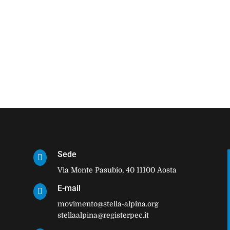
Sede

Via Monte Pasubio, 40 11100 Aosta
E-mail

movimento@stella-alpina.org
stellaalpina@registerpec.it