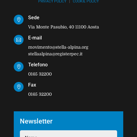
PRIVACY POLICY
|
COOKIE POLICY
Sede

Via Monte Pasubio, 40 11100 Aosta
E-mail

movimento@stella-alpina.org
stellaalpina@registerpec.it
Telefono

0165 32200
Fax

0165 32200
Newsletter