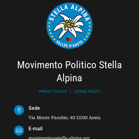
Movimento Politico Stella
Alpina
PRIVACY POLICY
|
COOKIE POLICY
Sede

Via Monte Pasubio, 40 11100 Aosta
E-mail

movimento@stella-alpina.org