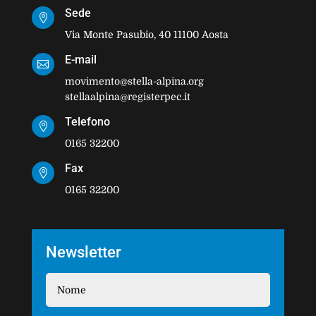
Sede

Via Monte Pasubio, 40 11100 Aosta
E-mail

movimento@stella-alpina.org
stellaalpina@registerpec.it
Telefono

0165 32200
Fax

0165 32200
Newsletter