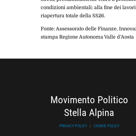
condizioni ambientali: alla fine dei lavor
riapertura totale della SS26.
Fonte: Assessorato delle Finanze, Innovaz
stampa Regione Autonoma Valle d’Aosta
Movimento Politico
Stella Alpina
PRIVACY POLICY
|
COOKIE POLICY