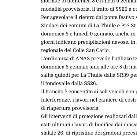
giornate di domenica 8 e lunedì 9 gennai
modalità provvisoria, il tratto di SS26 a 
Per agevolare il rientro dal ponte festiv
Sindaci dei comuni di La Thuile e Pré-St-Di
domenica 8 e lunedì 9 gennaio, anche in 
giorni indicano precipitazioni nevose, in
regionale del Colle San Carlo.
L’ordinanza di ANAS prevede l’utilizzo te
domenica 8 gennaio sino alle ore 8 di mar
salita quindi per La Thuile dalla SR39 per
il fondovalle dalla SS26.
Il transito è consentito ai soli veicoli con
interferenze, i lavori nel cantiere di cos
di riapertura provvisoria.
Gli interventi di protezione realizzati da
stati ultimati i lavori di bonifica dai mas
statale 26, di ripristino dei gradoni prees