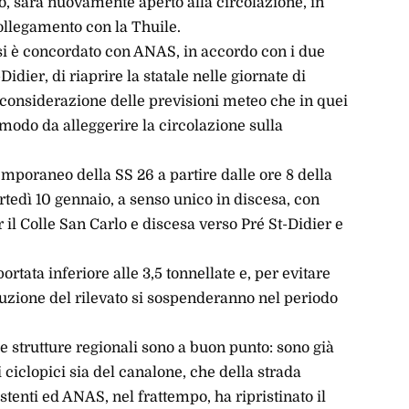
o, sarà nuovamente aperto alla circolazione, in
collegamento con la Thuile.
o si è concordato con ANAS, in accordo con i due
dier, di riaprire la statale nelle giornate di
considerazione delle previsioni meteo che in quei
 modo da alleggerire la circolazione sulla
mporaneo della SS 26 a partire dalle ore 8 della
tedì 10 gennaio, a senso unico in discesa, con
 il Colle San Carlo e discesa verso Pré St-Didier e
 portata inferiore alle 3,5 tonnellate e, per evitare
truzione del rilevato si sospenderanno nel periodo
lle strutture regionali sono a buon punto: sono già
si ciclopici sia del canalone, che della strada
istenti ed ANAS, nel frattempo, ha ripristinato il