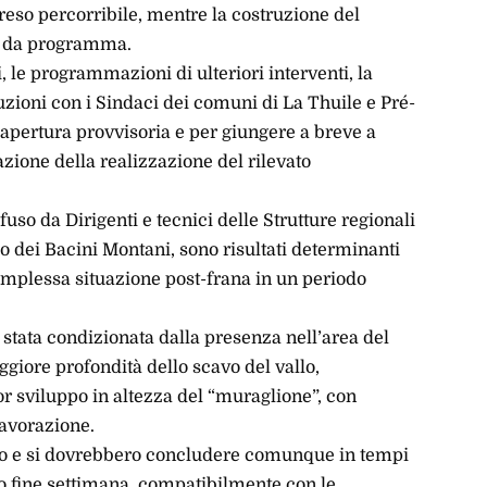
a reso percorribile, mentre la costruzione del
e da programma.
 le programmazioni di ulteriori interventi, la
zioni con i Sindaci dei comuni di La Thuile e Pré-
riapertura provvisoria e per giungere a breve a
azione della realizzazione del rilevato
uso da Dirigenti e tecnici delle Strutture regionali
co dei Bacini Montani, sono risultati determinanti
 complessa situazione post-frana in un periodo
è stata condizionata dalla presenza nell’area del
ggiore profondità dello scavo del vallo,
sviluppo in altezza del “muraglione”, con
avorazione.
io e si dovrebbero concludere comunque in tempi
mo fine settimana, compatibilmente con le