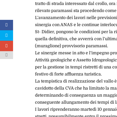
tratto di strada interessato dal crollo, or
rilevato paramassi sta procedendo com
L’avanzamento dei lavori nelle previsioni,
sinergia con ANAS e le continue interlocu
St- Didier, pongono le condizioni per la 
quella definitiva, che avverrà con l’ultim
(muraglione) provvisorio paramassi.
Le sinergie messe in atto e l’impegno prof
Attività geologiche e Assetto Idrogeologi
per la gestione in tempi ristretti di una
festivo di forte affluenza turistica.
La tempistica di realizzazione del vallo 
cavidotto della CVA che ha limitato la ma
determinando di conseguenza un maggior 
conseguente allungamento dei tempi di l
I lavori riprenderanno martedì 10 genna
stretti, presumibilmente entro il prossi