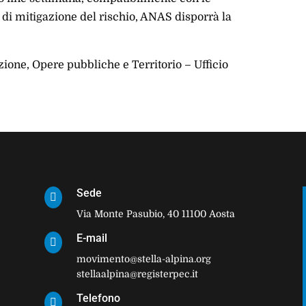
i di mitigazione del rischio, ANAS disporrà la
ione, Opere pubbliche e Territorio – Ufficio
Sede

Via Monte Pasubio, 40 11100 Aosta
E-mail

movimento@stella-alpina.org
stellaalpina@registerpec.it
Telefono
