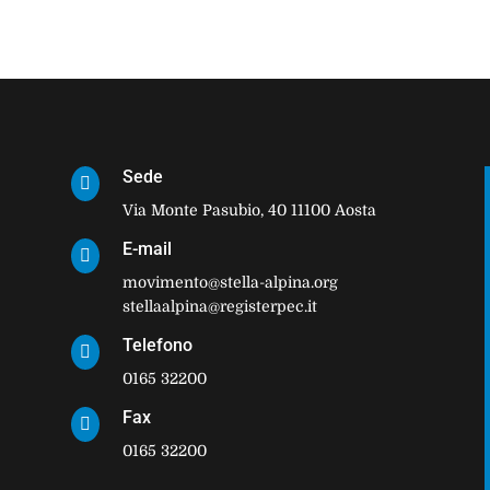
Sede

Via Monte Pasubio, 40 11100 Aosta
E-mail

movimento@stella-alpina.org
stellaalpina@registerpec.it
Telefono

0165 32200
Fax

0165 32200