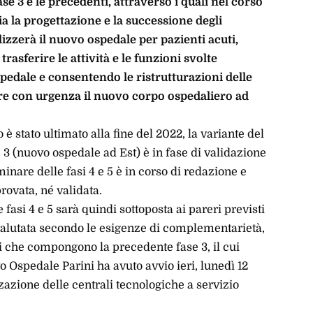
se 3 e le precedenti, attraverso i quali nel corso
lia la progettazione e la successione degli
lizzerà il nuovo ospedale per pazienti acuti,
rasferire le attività e le funzioni svolte
ospedale e consentendo le ristrutturazioni delle
uire con urgenza il nuovo corpo ospedaliero ad
è stato ultimato alla fine del 2022, la variante del
e 3 (nuovo ospedale ad Est) è in fase di validazione
minare delle fasi 4 e 5 è in corso di redazione e
rovata, né validata.
 fasi 4 e 5 sarà quindi sottoposta ai pareri previsti
 valutata secondo le esigenze di complementarietà,
i che compongono la precedente fase 3, il cui
o Ospedale Parini ha avuto avvio ieri, lunedì 12
zzazione delle centrali tecnologiche a servizio
.