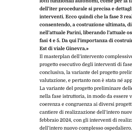
lotti funzionali autonomi, come per la fa
dell’iter procedurale si precisa e dettag
interventi. Ecco quindi che la fase 3 rea
consentendo, a costruzione ultimata, di t
nell’attuale Parini, liberando l’attuale 
fasi 4 e 5. Da qui l’importanza di costr
Est di viale Ginevra.»
Il masterplan dell’intervento complessivo 
progetto esecutivo degli interventi di fas
conclusiva, la variante del progetto preli
valutazione, e pertanto non è stata né app
La variante del progetto preliminare delle
nella fase istruttoria, in modo da essere
coerenza e congruenza ai diversi progett
cantiere di realizzazione dell’intero nuov
febbraio 2024, con gli interventi di reali
dell’intero nuovo complesso ospedaliero