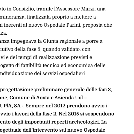
to in Consiglio, tramite l’Assessore Marzi, una
 minoranza, finalizzata proprio a mettere a
ni inerenti al nuovo Ospedale Parini, proposta che
nza.
anza impegnava la Giunta regionale a porre a
cutivo della fase 3, quando validato, con
vi e dei tempi di realizzazione previsti e
ogetto di fattibilità tecnica ed economica delle
’individuazione dei servizi ospedalieri
progettazione preliminare generale delle fasi 3,
gione, Comune di Aosta e Azienda Usl –
, PlA, SA -. Sempre nel 2012 prendono avvio i
vvio i lavori della fase 2. Nel 2015 si sospendono
mento degli importanti reperti archeologici. La
rogettuale dell’intervento sul nuovo Ospedale