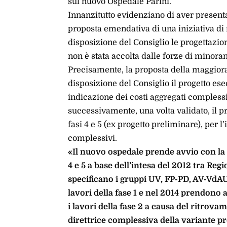
sul nuovo Ospedale Parini.
Innanzitutto evidenziano di aver presenta
proposta emendativa di una iniziativa di
disposizione del Consiglio le progettazio
non è stata accolta dalle forze di minora
Precisamente, la proposta della maggior
disposizione del Consiglio il progetto ese
indicazione dei costi aggregati complessi
successivamente, una volta validato, il pr
fasi 4 e 5 (ex progetto preliminare), per l
complessivi.
«Il nuovo ospedale prende avvio con la 
4 e 5 a base dell’intesa del 2012 tra Re
specificano i gruppi UV, FP-PD, AV-VdAU
lavori della fase 1 e nel 2014 prendono a
i lavori della fase 2 a causa del ritrova
direttrice complessiva della variante p