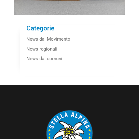
Categorie
News dal Movimento
News regionali
News dai comuni