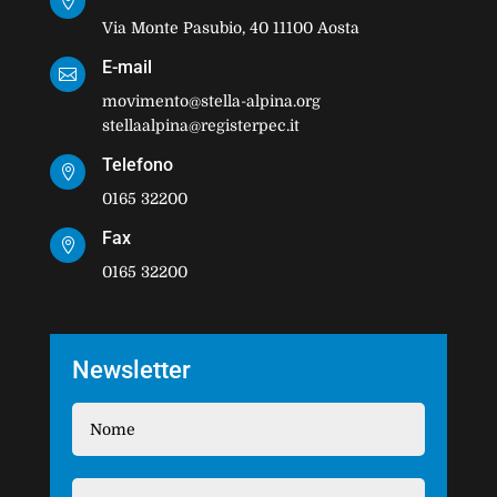

Via Monte Pasubio, 40 11100 Aosta
E-mail

movimento@stella-alpina.org
stellaalpina@registerpec.it
Telefono

0165 32200
Fax

0165 32200
Newsletter