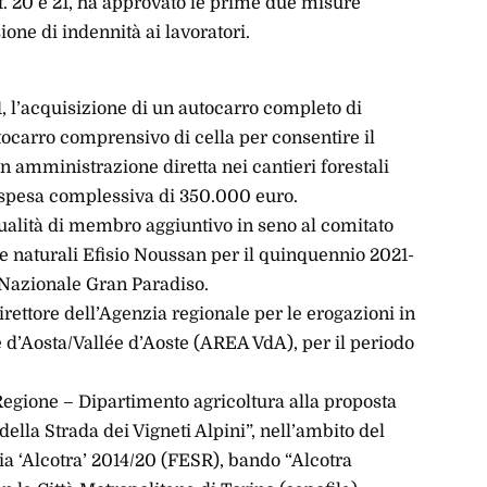
art. 20 e 21, ha approvato le prime due misure
one di indennità ai lavoratori.
, l’acquisizione di un autocarro completo di
utocarro comprensivo di cella per consentire il
 in amministrazione diretta nei cantieri forestali
na spesa complessiva di 350.000 euro.
ualità di membro aggiuntivo in seno al comitato
e naturali Efisio Noussan per il quinquennio 2021-
 Nazionale Gran Paradiso.
ettore dell’Agenzia regionale per le erogazioni in
 d’Aosta/Vallée d’Aoste (AREA VdA), per il periodo
Regione – Dipartimento agricoltura alla proposta
della Strada dei Vigneti Alpini”, nell’ambito del
a ‘Alcotra’ 2014/20 (FESR), bando “Alcotra