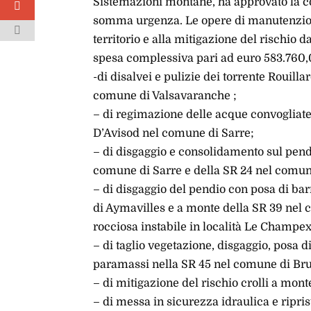
Sistemazioni montane, ha approvato la co
somma urgenza. Le opere di manutenzione
territorio e alla mitigazione del rischio 
spesa complessiva pari ad euro 583.760,0
-di disalvei e pulizie dei torrente Rouil
comune di Valsavaranche ;
– di regimazione delle acque convogliate
D’Avisod nel comune di Sarre;
– di disgaggio e consolidamento sul pend
comune di Sarre e della SR 24 nel comu
– di disgaggio del pendio con posa di b
di Aymavilles e a monte della SR 39 nel 
rocciosa instabile in località Le Champe
– di taglio vegetazione, disgaggio, posa d
paramassi nella SR 45 nel comune di Br
– di mitigazione del rischio crolli a mon
– di messa in sicurezza idraulica e ripri