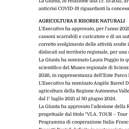
La Giunta, in relazione alla l.r. 15/2021, 
anticrisi COVID-19 riguardanti la concessi
AGRICOLTURA E RISORSE NATURALI
L’Esecutivo ha approvato, per l’anno 2021
cassoni scarrabili e caricatore e di un a
corretto svolgimento delle attività svolte
dislocati sul territorio regionale, per u
La Giunta ha nominato Laura Poggio in q
scientifico del Museo regionale di Scienz
2026, in rappresentanza dell’Ente Parco
L’Esecutivo ha nominato Angèle Barrel Dir
agricoltura della Regione Autonoma Valle
dal 1° luglio 2021 al 30 giugno 2024.
La Giunta ha approvato l’adesione della 
progettuale dal titolo “VI.A. TOUR – Tour 
Programma di cooperazione Italia-Franci