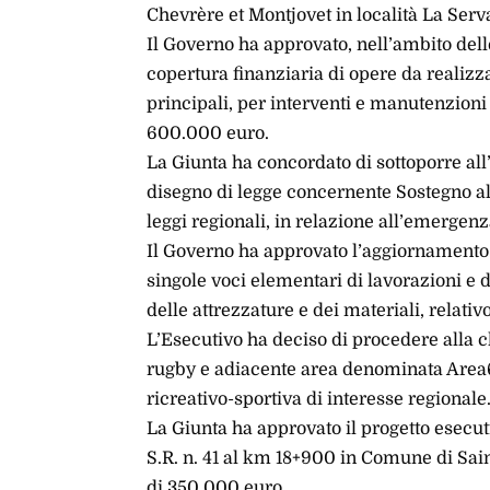
Chevrère et Montjovet in località La Se
Il Governo ha approvato, nell’ambito delle 
copertura finanziaria di opere da realizza
principali, per interventi e manutenzioni 
600.000 euro.
La Giunta ha concordato di sottoporre all
disegno di legge concernente Sostegno all
leggi regionali, in relazione all’emerge
Il Governo ha approvato l’aggiornamento p
singole voci elementari di lavorazioni e 
delle attrezzature e dei materiali, relativ
L’Esecutivo ha deciso di procedere alla 
rugby e adiacente area denominata Area6
ricreativo-sportiva di interesse regionale
La Giunta ha approvato il progetto esecut
S.R. n. 41 al km 18+900 in Comune di Sai
di 350.000 euro.