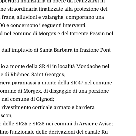
pertura finanziaria di opere da realizzarsi in
 straordinaria finalizzate alla protezione del
da frane, alluvioni e valanghe, comportano una
6 e concernono i seguenti interventi:
lard nel comune di Morgex e del torrente Pessin nel
 dall’impluvio di Santa Barbara in frazione Pont
io a monte della SR 41 in località Mondache nel
ne di Rhêmes-Saint-Georges;
arriera paramassi a monte della SR 47 nel comune
comune di Morgex, di disgaggio di una porzione
x nel comune di Gignod;
i rivestimento corticale armato e barriera
usson;
te delle SR25 e SR26 nei comuni di Arvier e Avise;
stino funzionale delle derivazioni del canale Ru