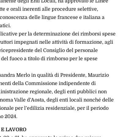
manente degli Enti Locali, ha approvato le Linee
te e orali inerenti alle procedure selettive,
 conoscenza delle lingue francese e italiana a
tici.
licative per la determinazione dei rimborsi spese
ruttori impegnati nelle attività di formazione, agli
e vicepresidente del Consiglio del personale
 del fuoco a titolo di rimborso per le spese
andra Merlo in qualità di Presidente, Maurizio
onenti della Commissione indipendente di
istrazione regionale, degli enti pubblici non
oma Valle d’Aosta, degli enti locali nonché delle
onale per l’edilizia residenziale, per il periodo
no 2024.
 E LAVORO