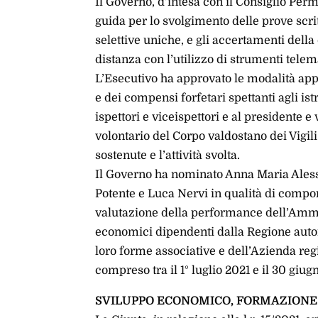
Il Governo, d’intesa con il Consiglio Per
guida per lo svolgimento delle prove scrit
selettive uniche, e gli accertamenti della
distanza con l’utilizzo di strumenti telema
L’Esecutivo ha approvato le modalità app
e dei compensi forfetari spettanti agli ist
ispettori e viceispettori e al presidente 
volontario del Corpo valdostano dei Vigili
sostenute e l’attività svolta.
Il Governo ha nominato Anna Maria Aless
Potente e Luca Nervi in qualità di comp
valutazione della performance dell’Ammin
economici dipendenti dalla Regione auton
loro forme associative e dell’Azienda regi
compreso tra il 1° luglio 2021 e il 30 giug
SVILUPPO ECONOMICO, FORMAZIONE