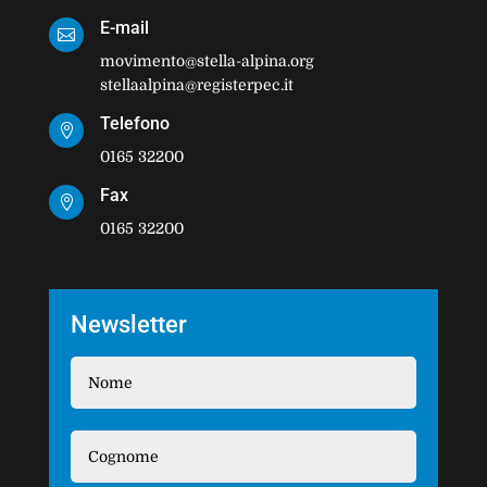
E-mail

movimento@stella-alpina.org
stellaalpina@registerpec.it
Telefono

0165 32200
Fax

0165 32200
Newsletter