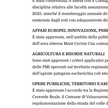
È stata confermata, d’intesa con il Consigl
disciplina relativa alle facoltà assunzion
2025, nonché il monitoraggio annuale dei 
sostenuta dagli enti con adeguamento del
AFFARI EUROPEI, INNOVAZIONE, PNR
È stata approvata, nell’ambito della polit
dell’area interna Mont-Cervin Una comu
AGRICOLTURA E RISORSE NATURALI
Sono stati approvati i criteri applicativi 
delle PMI operanti sul territorio regionale
dell’agente patogeno escherichia coli ste
OPERE PUBBLICHE, TERRITORIO E A
È stato approvato l’accordo tra la Regione
Ceresole Reale, il Comune di Valsavarenc
regolamentazione della strada del colle d