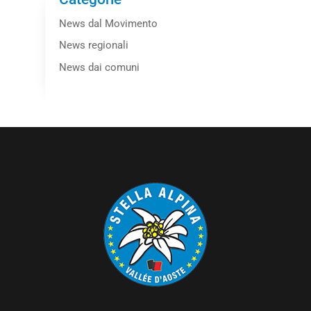
News dal Movimento
News regionali
News dai comuni