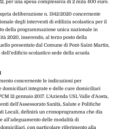
022, per una spesa complessiva di 2 mila 400 euro.
 propria deliberazione n. 1342/2020 concernente
ale degli interventi di edilizia scolastica per il
ento della programmazione unica nazionale in
lità 2020, inserendo, al terzo posto della
quello presentato dal Comune di Pont-Saint-Martin,
ell’edificio scolastico sede della scuola
.
I
umento concernente le indicazioni per
 domiciliari integrate e delle cure domiciliari
l DPCM 12 gennaio 2017. L’Azienda USL Valle d’Aosta,
nti dell’Assessorato Sanità, Salute e Politiche
Enti Locali, definirà un cronoprogramma che dia
te all’adeguamento delle modalità di
omiciliari, con particolare riferimento alla