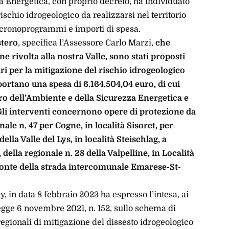
a Energetica, con proprio decreto, ha individuato
ischio idrogeologico da realizzarsi nel territorio
vi cronoprogrammi e importi di spesa.
stero
, specifica l’Assessore Carlo Marzi,
che
e rivolta alla nostra Valle, sono stati proposti
ari per la mitigazione del rischio idrogeologico
rtano una spesa di 6.164.504,04 euro, di cui
ero dell’Ambiente e della Sicurezza Energetica e
 Gli interventi concernono opere di protezione da
ale n. 47 per Cogne, in località Sisoret, per
ella Valle del Lys, in località Steischlag, a
lla regionale n. 28 della Valpelline, in Località
onte della strada intercomunale Emarese-St-
y, in data 8 febbraio 2023 ha espresso l’intesa, ai
legge 6 novembre 2021, n. 152, sullo schema di
regionali di mitigazione del dissesto idrogeologico