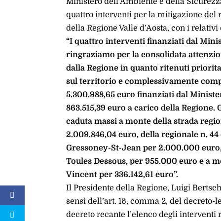
Ministero dell’Ambiente e della Sicurezz
quattro interventi per la mitigazione del r
della Regione Valle d’Aosta, con i relati
“I quattro interventi finanziati dal Mini
ringraziamo per la consolidata attenzion
dalla Regione in quanto ritenuti priorit
sul territorio e complessivamente compo
5.300.988,65 euro finanziati dal Minist
863.515,39 euro a carico della Regione.
caduta massi a monte della strada region
2.009.846,04 euro, della regionale n. 44 d
Gressoney-St-Jean per 2.000.000 euro, de
Toules Dessous, per 955.000 euro e a m
Vincent per 336.142,61 euro”.
Il Presidente della Regione, Luigi Bertsch
sensi dell’art. 16, comma 2, del decreto-
decreto recante l’elenco degli interventi 