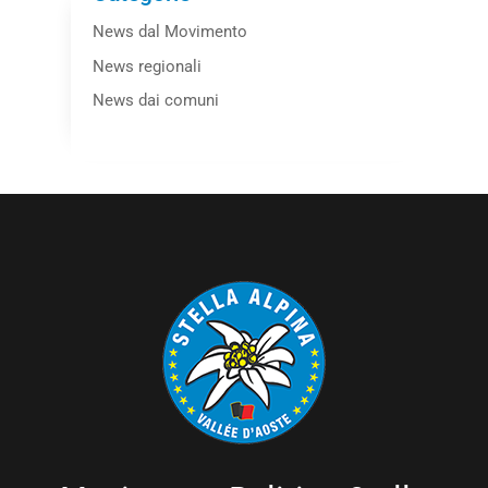
News dal Movimento
News regionali
News dai comuni