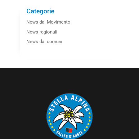
Categorie
News dal Movimento
News regionali
News dai comuni