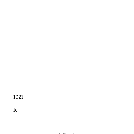
1021
lc