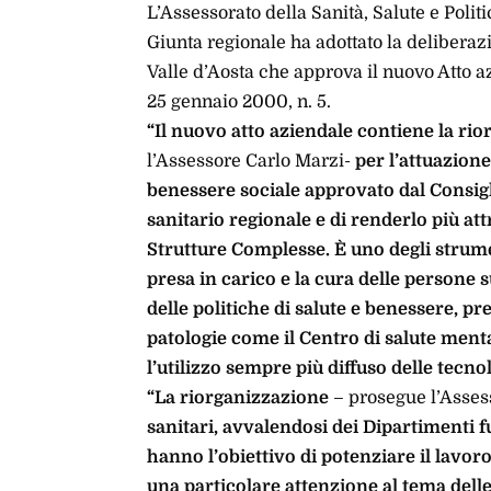
L’Assessorato della Sanità, Salute e Polit
Giunta regionale ha adottato la deliberaz
Valle d’Aosta che approva il nuovo Atto az
25 gennaio 2000, n. 5.
“Il nuovo atto aziendale contiene la ri
l’Assessore Carlo Marzi-
per l’attuazione
benessere sociale approvato dal Consiglio
sanitario regionale e di renderlo più at
Strutture Complesse. È uno degli strument
presa in carico e la cura delle persone 
delle politiche di salute e benessere, p
patologie come il Centro di salute menta
l’utilizzo sempre più diffuso delle tecnol
“La riorganizzazione
– prosegue l’Asse
sanitari, avvalendosi dei Dipartimenti 
hanno l’obiettivo di potenziare il lavoro
una particolare attenzione al tema delle 