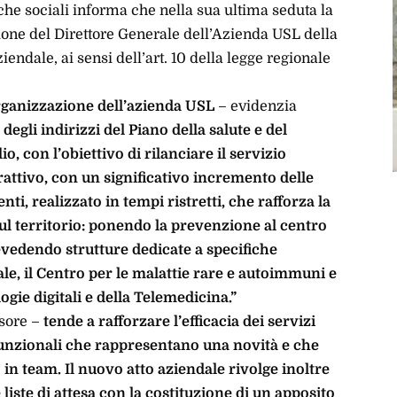
iche sociali informa che nella sua ultima seduta la
ione del Direttore Generale dell’Azienda USL della
iendale, ai sensi dell’art. 10 della legge regionale
organizzazione dell’azienda USL
– evidenzia
 degli indirizzi del Piano della salute e del
, con l’obiettivo di rilanciare il servizio
trattivo, con un significativo incremento delle
i, realizzato in tempi ristretti, che rafforza la
sul territorio: ponendo la prevenzione al centro
revedendo strutture dedicate a specifiche
le, il Centro per le malattie rare e autoimmuni e
ogie digitali e della Telemedicina.”
ssore –
tende a rafforzare l’efficacia dei servizi
funzionali che rappresentano una novità e che
 in team. Il nuovo atto aziendale rivolge inoltre
liste di attesa con la costituzione di un apposito