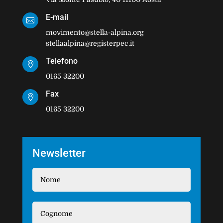
E-mail

movimento@stella-alpina.org
stellaalpina@registerpec.it
Telefono

0165 32200
Fax

0165 32200
Newsletter