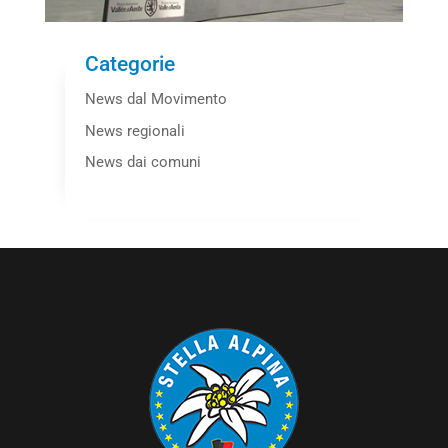
Categorie
News dal Movimento
News regionali
News dai comuni