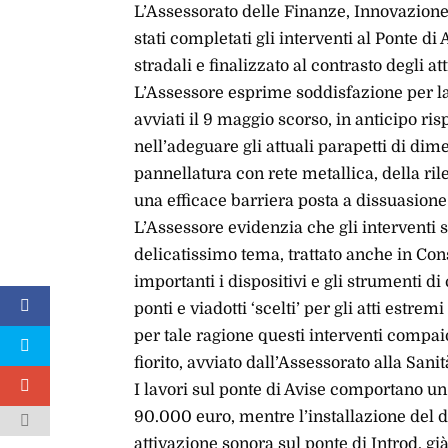
L’Assessorato delle Finanze, Innovazione
stati completati gli interventi al Ponte di 
stradali e finalizzato al contrasto degli at
L’Assessore esprime soddisfazione per la 
avviati il 9 maggio scorso, in anticipo ris
nell’adeguare gli attuali parapetti di dim
pannellatura con rete metallica, della ril
una efficace barriera posta a dissuasione 
L’Assessore evidenzia che gli interventi s
delicatissimo tema, trattato anche in Cons
importanti i dispositivi e gli strumenti d
ponti e viadotti ‘scelti’ per gli atti estrem
per tale ragione questi interventi compa
fiorito, avviato dall’Assessorato alla Sanit
I lavori sul ponte di Avise comportano u
90.000 euro, mentre l’installazione del d
attivazione sonora sul ponte di Introd, gi