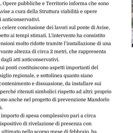
, Opere pubbliche e Territorio informa che sono
Avise a cura della Struttura viabilità e opere
ti anticonservativi.
celere conclusione dei lavori sul ponte di Avise,
petto ai tempi stimati. L’intervento ha consistito
ensioni molto ridotte tramite l’installazione di una
evante altezza di circa 2 metri, che rappresenta
dagli atti anticonservativi.
ui ponti costituiscono aspetti importanti del
iglio regionale, e sottolinea quanto siano
i contenimento e dissuasione, da installare sui
i perché ritenuti simbolici rispetto ad altri: proprio
iono anche nel progetto di prevenzione Mandorlo
à.
n importo di spesa complessivo pari a circa
ispositivo di rivelazione di presenza con
à ultimato nello scorso mese di febbraio, ha