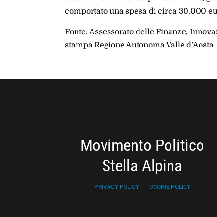
comportato una spesa di circa 30.000 eu
Fonte: Assessorato delle Finanze, Innovaz
stampa Regione Autonoma Valle d’Aosta
Movimento Politico
Stella Alpina
PRIVACY POLICY
|
COOKIE POLICY