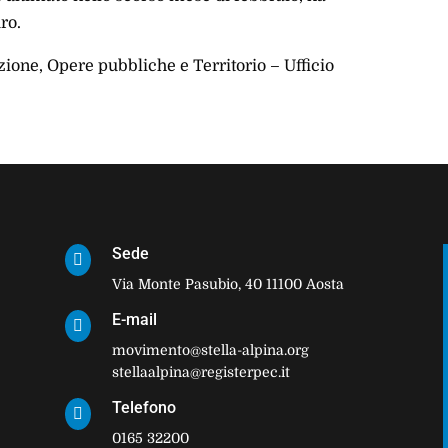
ro.
ione, Opere pubbliche e Territorio – Ufficio
Sede

Via Monte Pasubio, 40 11100 Aosta
E-mail

movimento@stella-alpina.org
stellaalpina@registerpec.it
Telefono

0165 32200