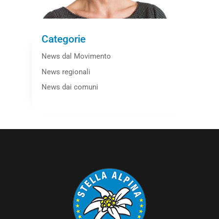
Categorie
News dal Movimento
News regionali
News dai comuni