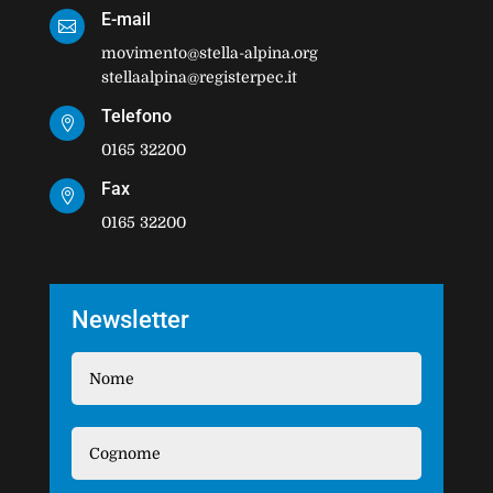
E-mail

movimento@stella-alpina.org
stellaalpina@registerpec.it
Telefono

0165 32200
Fax

0165 32200
Newsletter