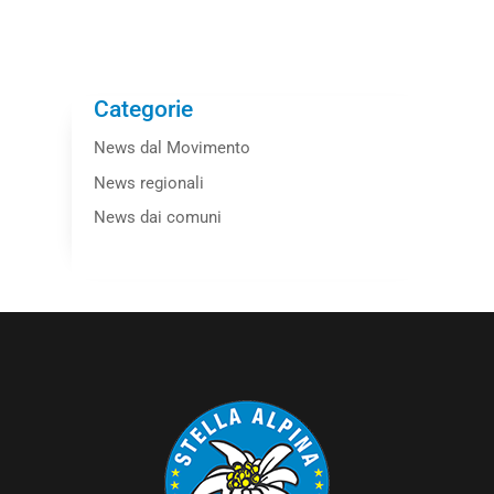
Categorie
News dal Movimento
News regionali
News dai comuni