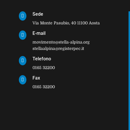
Sede

Via Monte Pasubio, 40 11100 Aosta
E-mail

movimento@stella-alpina.org
stellaalpina@registerpec.it
Telefono

0165 32200
Fax

0165 32200