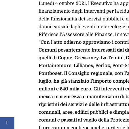
Lunedì 4 ottobre 2021, l’Esecutivo ha ap
finanziamento degli interventi per la riduz
della funzionalità dei servizi pubblici e 
danni causati dagli eventi metereologici 
Riferisce l’Assessore alle Finanze, Innov
“Con l’atto odierno approviamo i contrib
Comuni pesantemente interessati dai dan
quelli di Cogne, Gressoney-La-Trinité, 
Fontainemore, Lillianes, Perloz, Pont
Pontboset. Il Consiglio regionale, con l
luglio, ha già stanziato l’importo compl
milioni e 540 mila euro. Gli interventi 
messa in sicurezza e manutenzioni di bar
ripristini dei servizi e delle infrastrut
comunali, aree, edifici pubblici e dimpia
comuni e passati al vaglio della Protezio
Il programma contiene anche i criteri e l