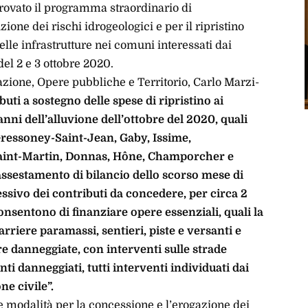
provato il programma straordinario di
ione dei rischi idrogeologici e per il ripristino
delle infrastrutture nei comuni interessati dai
del 2 e 3 ottobre 2020.
azione, Opere pubbliche e Territorio, Carlo Marzi-
uti a sostegno delle spese di ripristino ai
ni dell’alluvione dell’ottobre del 2020, quali
Gressoney-Saint-Jean, Gaby, Issime,
-Saint-Martin, Donnas, Hône, Champorcher e
’assestamento di bilancio dello scorso mese di
essivo dei contributi da concedere, per circa 2
consentono di finanziare opere essenziali, quali la
riere paramassi, sentieri, piste e versanti e
ture danneggiate, con interventi sulle strade
nti danneggiati, tutti interventi individuati dai
ne civile”.
e modalità per la concessione e l’erogazione dei