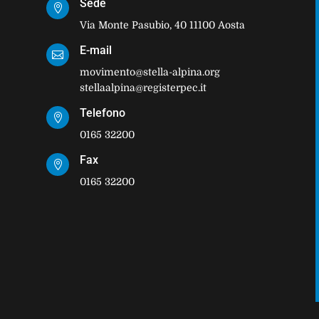
Sede

Via Monte Pasubio, 40 11100 Aosta
E-mail

movimento@stella-alpina.org
stellaalpina@registerpec.it
Telefono

0165 32200
Fax

0165 32200